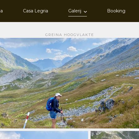
ia
Casa Legria
Galerij
Booking
GREINA HOOGVLAKTE