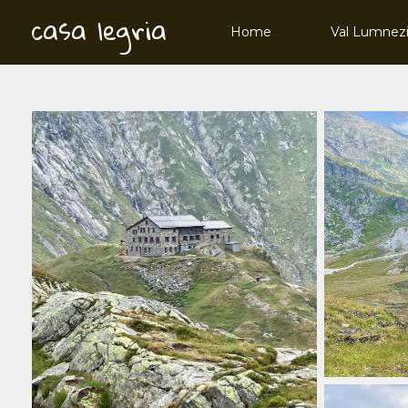
casa legria
Home
Val Lumnez