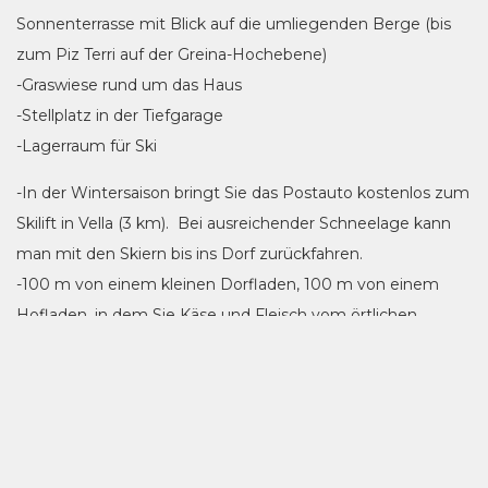
Sonnenterrasse mit Blick auf die umliegenden Berge (bis
zum Piz Terri auf der Greina-Hochebene)
-Graswiese rund um das Haus
-Stellplatz in der Tiefgarage
-Lagerraum für Ski
-In der Wintersaison bringt Sie das Postauto kostenlos zum
Skilift in Vella (3 km). Bei ausreichender Schneelage kann
man mit den Skiern bis ins Dorf zurückfahren.
-100 m von einem kleinen Dorfladen, 100 m von einem
Hofladen, in dem Sie Käse und Fleisch vom örtlichen
Bauern kaufen können. Das Geschäft ist 24/24 geöffnet.
-Oh ja, Casa Legria liegt neben der Kirche, die alle 15
Minuten die Zeit angibt. Und zu manchen Stunden tut sie
dies mit großer Begeisterung.